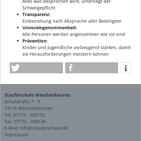
Alles was besprochen wird, unterliegt der
Schweigepflicht
Transparenz:
Einbeziehung nach Absprache aller Beteiligten
Unvoreingenommenheit:
Alle Personen werden angenommen wie sie sind
Prävention:
Kinder und Jugendliche vorbeugend stärken, damit
sie Herausforderungen meistern können
Stauferschule Wäschenbeuren
Schulstraße 7 - 9
73116 Wäschenbeuren
Tel: 07172 - 928132
Fax: 07172 - 928134
E-Mail: info@stauferschule.de
Impressum